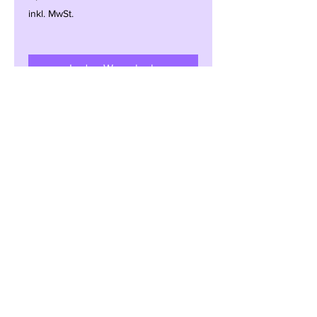
inkl. MwSt.
In den Warenkorb
Impressum
Datenschut
z
AGB
Widerrufsrecht
© 2026 BikeMike.net