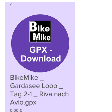
BikeMike _
Gardasee Loop _
Tag 2-1 _ Riva nach
Avio.gpx
Preis
0,00 €