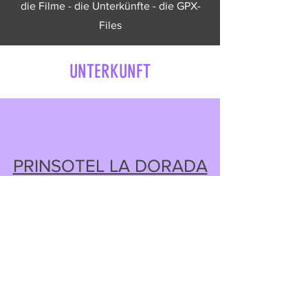
die Filme - die Unterkünfte - die GPX-
Files
UNTERKUNFT
PRINSOTEL LA DORADA
Sporthotel OST > Playa de Muro
HOTEL GOLDEN PLAYA