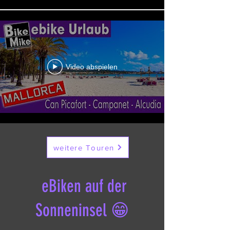
Video abspielen
weitere Touren
eBiken auf der
Sonneninsel 😁