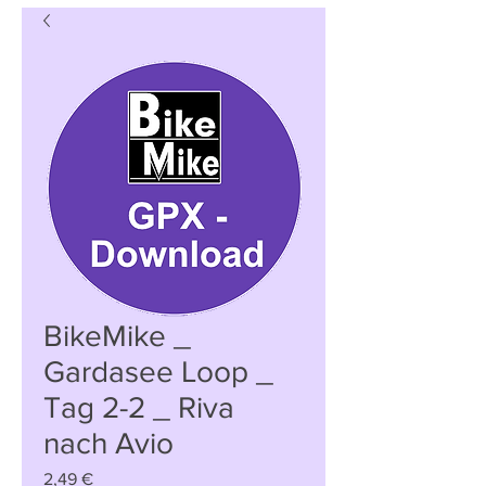
BikeMike _
Gardasee Loop _
Tag 2-2 _ Riva
nach Avio
Preis
2,49 €