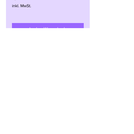
inkl. MwSt.
In den Warenkorb
Impressum
Datenschut
z
AGB
Widerrufsrecht
© 2026 BikeMike.net