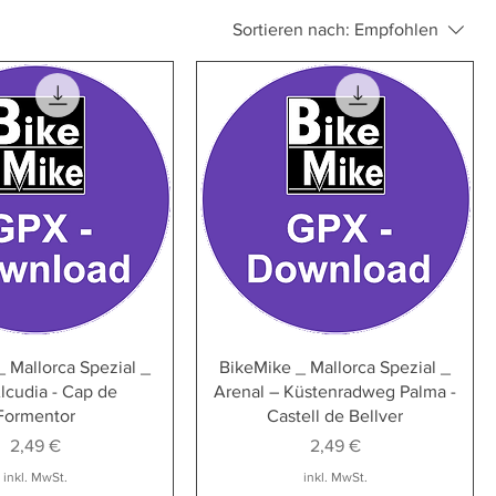
Sortieren nach:
Empfohlen
 Mallorca Spezial _
BikeMike _ Mallorca Spezial _
lcudia - Cap de
Arenal – Küstenradweg Palma -
Formentor
Castell de Bellver
Preis
Preis
2,49 €
2,49 €
inkl. MwSt.
inkl. MwSt.