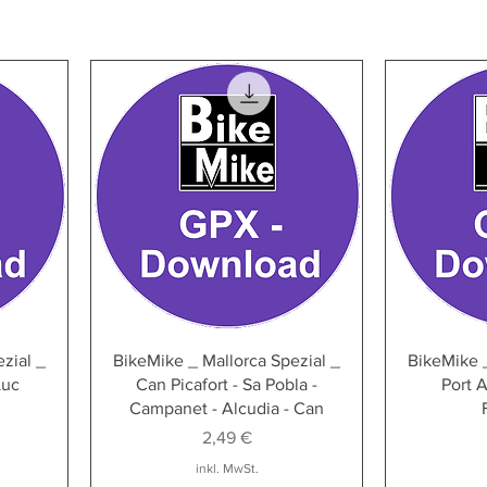
zial _
BikeMike _ Mallorca Spezial _
BikeMike _
Luc
Can Picafort - Sa Pobla -
Port A
Campanet - Alcudia - Can
Preis
2,49 €
inkl. MwSt.