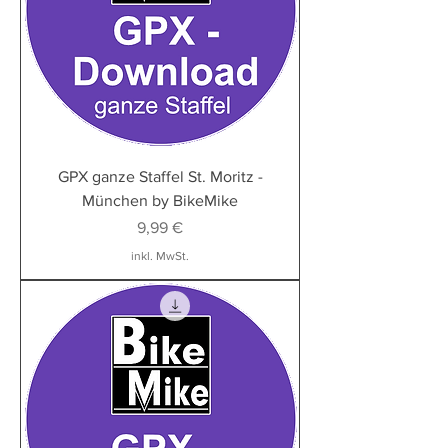
GPX ganze Staffel St. Moritz -
München by BikeMike
Preis
9,99 €
inkl. MwSt.