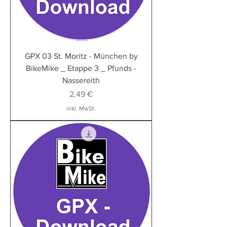
GPX 03 St. Moritz - München by
BikeMike _ Etappe 3 _ Pfunds -
Nassereith
Preis
2,49 €
inkl. MwSt.