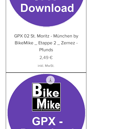
GPX 02 St. Moritz - München by
BikeMike _ Etappe 2 _ Zernez -
Pfunds
Preis
2,49 €
inkl. MwSt.