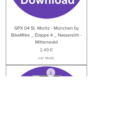
GPX 04 St. Moritz - München by
BikeMike _ Etappe 4 _ Nassereith -
Mittenwald
Preis
2,49 €
inkl. MwSt.