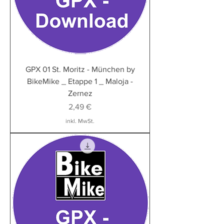
GPX 01 St. Moritz - München by
BikeMike _ Etappe 1 _ Maloja -
Zernez
Preis
2,49 €
inkl. MwSt.